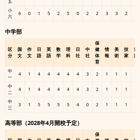
五
小
6
0
1
5
2
5
0
2
2
3
3
2
1
六
中学部
保
区
国
作
日
英
数
理
日
中
健
情
美
技
音
分
文
文
語
語
学
科
社
社
体
報
術
家
楽
育
中
4
1
4
4
4
4
4
3
2
1
1
1
1
一
中
4
1
4
4
4
4
4
3
2
1
1
1
1
二
中
3
1
5
5
5
5
4
0
2
1
1
1
1
三
高等部（2028年4月開校予定）
保