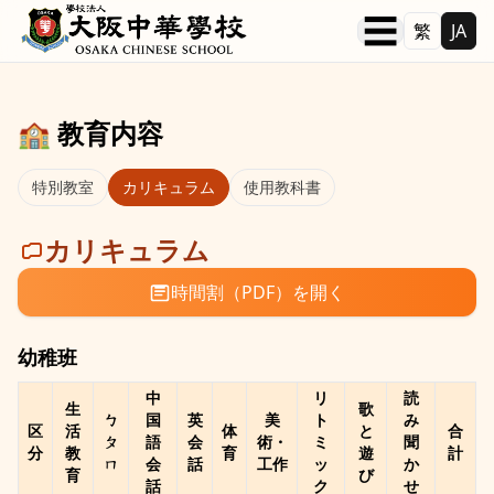
本文へ移動
☰
繁
JA
🏫 教育内容
特別教室
カリキュラム
使用教科書
カリキュラム
時間割（PDF）を開く
幼稚班
中
リ
読
生
歌
ㄅ
国
英
美
ト
み
区
活
体
と
合
ㄆ
語
会
術・
ミ
聞
分
教
育
遊
計
ㄇ
会
話
工作
ッ
か
育
び
話
ク
せ