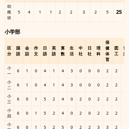
幼
25
稚
5
4
1
1
2
2
3
2
5
班
小学部
保
区
国
会
作
日
英
算
生
中
日
理
健
図
音
分
語
話
文
語
語
数
活
社
社
科
体
工
楽
育
小
6
1
0
4
1
4
3
0
0
0
2
2
1
一
小
6
1
0
4
1
4
3
0
0
0
2
2
1
二
小
6
0
1
5
2
4
0
2
0
2
2
2
1
三
小
6
0
1
5
2
4
0
2
0
2
2
2
1
四
小
6
0
1
5
2
5
0
2
2
3
3
2
1