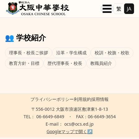
本文へ移動
☰
繁
JA
👥 学校紹介
理事長・校長ご挨拶
沿革・学生構成
校訓・校旗・校歌
教育方針・目標
歴代理事長・校長
教職員紹介
プライバシーポリシー
利用規約
採用情報
〒556-0012 大阪市浪速区敷津東1-8-13
TEL：
06-6649-6849
・
FAX：06-6649-3654
E-mail：
ocs@ocs.ed.jp
Googleマップで開く
↗