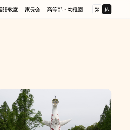
国語教室
家長会
高等部・幼稚園
繁
JA