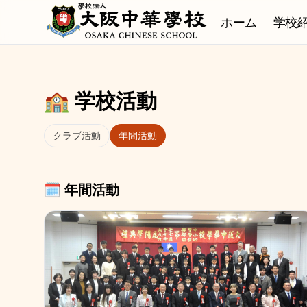
本文へ移動
ホーム
学校
🏫 学校活動
クラブ活動
年間活動
🗓️ 年間活動