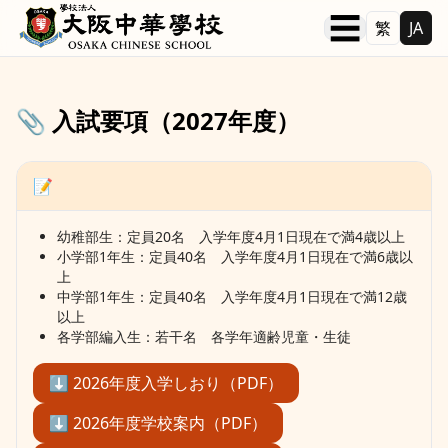
本文へ移動
☰
繁
JA
📎 入試要項（2027年度）
📝
幼稚部生：定員20名 入学年度4月1日現在で満4歳以上
小学部1年生：定員40名 入学年度4月1日現在で満6歳以
上
中学部1年生：定員40名 入学年度4月1日現在で満12歳
以上
各学部編入生：若干名 各学年適齢児童・生徒
⬇︎ 2026年度入学しおり（PDF）
⬇︎ 2026年度学校案内（PDF）