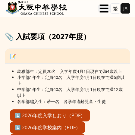
本文へ移動
☰
繁
JA
📎 入試要項（2027年度）
📝
幼稚部生：定員20名 入学年度4月1日現在で満4歳以上
小学部1年生：定員40名 入学年度4月1日現在で満6歳以
上
中学部1年生：定員40名 入学年度4月1日現在で満12歳
以上
各学部編入生：若干名 各学年適齢児童・生徒
⬇︎ 2026年度入学しおり（PDF）
⬇︎ 2026年度学校案内（PDF）